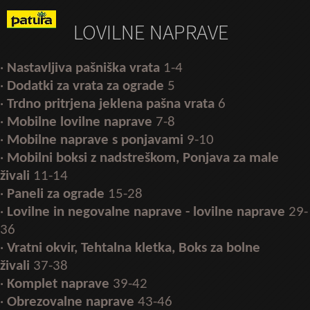
LOVILNE NAPRAVE
·
Nastavljiva pašniška vrata
1-4
·
Dodatki za vrata za ograde
5
·
Trdno pritrjena jeklena pašna vrata
6
·
Mobilne lovilne naprave
7-8
·
Mobilne naprave s ponjavami
9-10
·
Mobilni boksi z nadstreškom, Ponjava za male
živali
11-14
·
Paneli za ograde
15-28
·
Lovilne in negovalne naprave - lovilne naprave
29-
36
·
Vratni okvir, Tehtalna kletka, Boks za bolne
živali
37-38
·
Komplet naprave
39-42
·
Obrezovalne naprave
43-46